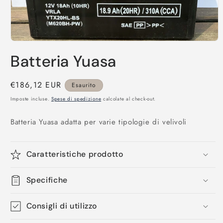
Apri
contenuti
Batteria Yuasa
multimediali
1
in
finestra
Prezzo
€186,12 EUR
Esaurito
modale
di
Imposte incluse.
Spese di spedizione
calcolate al check-out.
listino
Batteria Yuasa adatta per varie tipologie di velivoli
Caratteristiche prodotto
Specifiche
Consigli di utilizzo