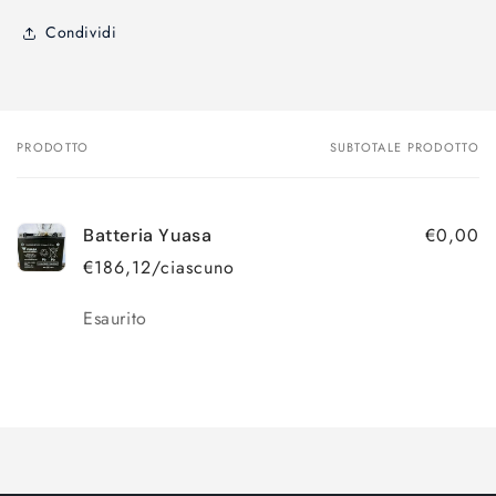
Condividi
PRODOTTO
SUBTOTALE PRODOTTO
Il
tuo
carrello
€0,00
Batteria Yuasa
€186,12/ciascuno
Quantità
Esaurito
Caricamento
in
corso...