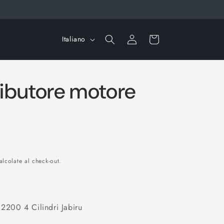
L
Accedi
Carrello
Italiano
i
n
g
ributore motore
u
a
lcolate al check-out.
 2200 4 Cilindri Jabiru