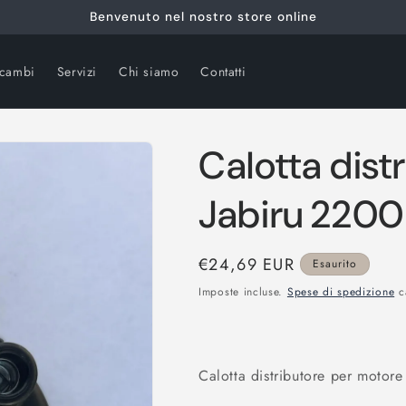
Benvenuto nel nostro store online
icambi
Servizi
Chi siamo
Contatti
Calotta dist
Jabiru 2200
Prezzo
€24,69 EUR
Esaurito
di
Imposte incluse.
Spese di spedizione
ca
listino
Calotta distributore per motore