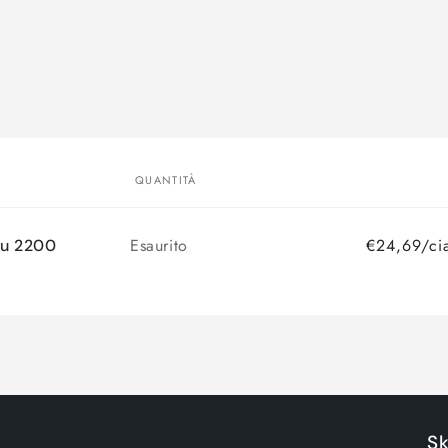
QUANTITÀ
Quantità
Esaurito
€24,69/ci
ru 2200
S