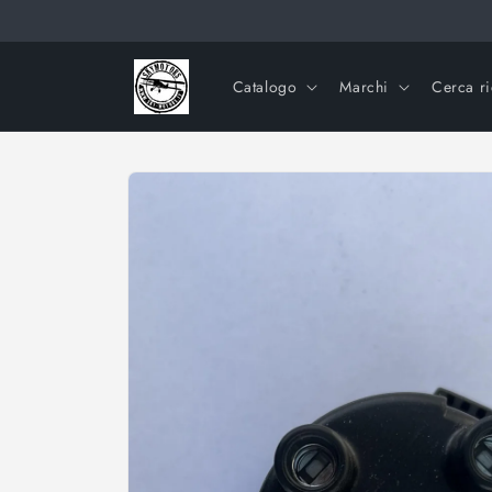
Vai
direttamente
ai contenuti
Catalogo
Marchi
Cerca r
Passa alle
informazioni
sul prodotto