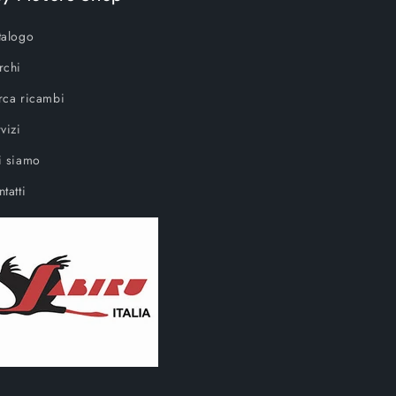
talogo
rchi
rca ricambi
vizi
i siamo
tatti