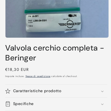
Apri
contenuti
Valvola cerchio completa -
multimediali
1
in
Beringer
finestra
modale
Prezzo
€18,30 EUR
di
Imposte incluse.
Spese di spedizione
calcolate al check-out.
listino
Caratteristiche prodotto
Specifiche