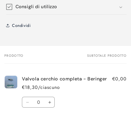
Consigli di utilizzo
Condividi
PRODOTTO
SUBTOTALE PRODOTTO
Il
tuo
carrello
€0,00
Valvola cerchio completa - Beringer
€18,30/ciascuno
Quantità
Diminuisci
Aumenta
quantità
quantità
per
per
Caricamento
Default
Default
Title
Title