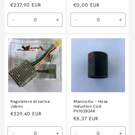
Prezzo
€237,90 EUR
Prezzo
€0,00 EUR
di
di
listino
listino
Diminuisci
Aumenta
Diminuisci
Aume
quantità
quantità
quantità
quanti
per
per
per
per
Default
Default
Default
Defaul
Title
Title
Title
Title
Regolatore di carica
Manicotto - Hose
Jabiru
Induction Cod.
PV102924R
Prezzo
€329,40 EUR
Prezzo
€8,37 EUR
di
di
listino
listino