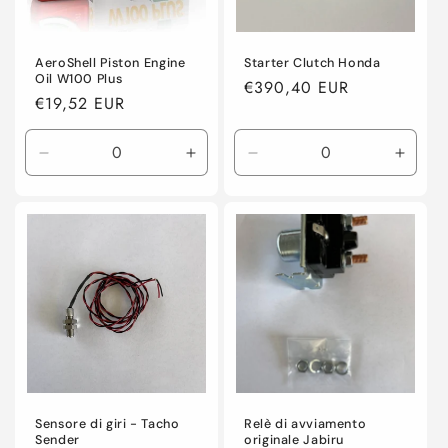
AeroShell Piston Engine
Starter Clutch Honda
Oil W100 Plus
Prezzo
€390,40 EUR
Prezzo
€19,52 EUR
di
di
listino
listino
Diminuisci
Aumenta
Diminuisci
Aume
quantità
quantità
quantità
quanti
per
per
per
per
Default
Default
Default
Defaul
Title
Title
Title
Title
Sensore di giri - Tacho
Relè di avviamento
Sender
originale Jabiru