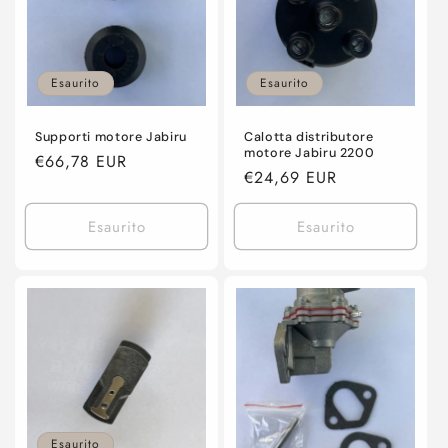
n
e
Esaurito
Esaurito
:
Supporti motore Jabiru
Calotta distributore
motore Jabiru 2200
Prezzo
€66,78 EUR
Prezzo
€24,69 EUR
di
di
listino
listino
Esaurito
Esaurito
Esaurito