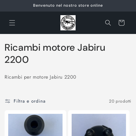
Vai
Benvenuto nel nostro store online
direttamente
ai contenuti
Carrello
C
Ricambi motore Jabiru
o
2200
l
Ricambi per motore Jabiru 2200
l
e
Filtra e ordina
20 prodotti
z
i
o