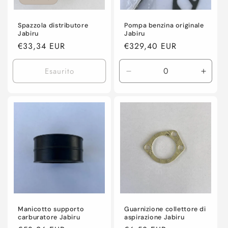
Spazzola distributore
Pompa benzina originale
Jabiru
Jabiru
Prezzo
€33,34 EUR
Prezzo
€329,40 EUR
di
di
listino
listino
Esaurito
Diminuisci
Aume
quantità
quanti
per
per
Default
Defaul
Title
Title
Manicotto supporto
Guarnizione collettore di
carburatore Jabiru
aspirazione Jabiru