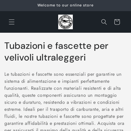
Skip to
Welcome to our online store
content
Cart
C
Tubazioni e fascette per
o
velivoli ultraleggeri
l
Le tubazioni e fascette sono essenziali per garantire un
l
sistema di alimentazione e impianti perfettamente
funzionanti. Realizzate con materiali resistenti e di alta
e
qualità, queste componenti assicurano un montaggio
c
sicuro e duraturo, resistendo a vibrazioni e condizioni
estreme. Ideali per il trasporto di carburante, aria e altri
t
fluidi, le nostre tubazioni e fascette sono progettate per
garantire affidabilità e prestazioni ottimali. Acquista ora
i
per assicurarti il massimo della qualità e della sicurezza