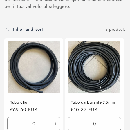
o
per il tuo velivolo ultraleggero.
n
:
Filter and sort
3 products
Tubo olio
Tubo carburante 7.5mm
Regular
€69,60 EUR
Regular
€10,37 EUR
price
price
Decrease
Increase
Decrease
Incre